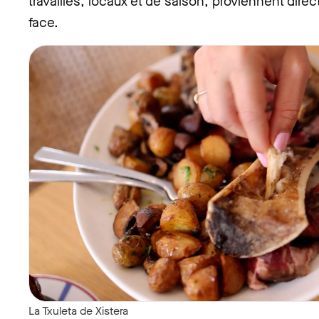
travaillés, locaux et de saison, proviennent dir
face.
La Txuleta de Xistera