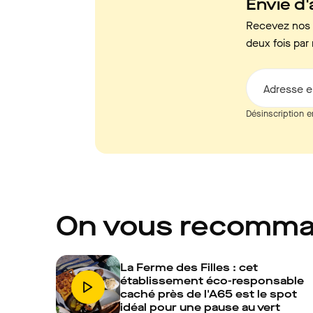
Envie d'a
Recevez nos c
deux fois par 
Adresse e
Désinscription e
On vous recomm
La Ferme des Filles : cet
établissement éco-responsable
caché près de l'A65 est le spot
idéal pour une pause au vert