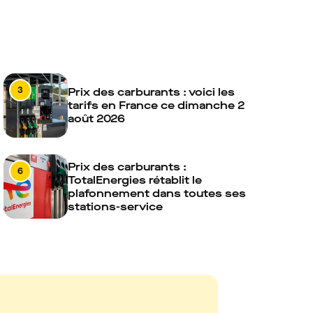
3
Prix des carburants : voici les
tarifs en France ce dimanche 2
août 2026
Prix des carburants :
6
TotalEnergies rétablit le
plafonnement dans toutes ses
stations-service