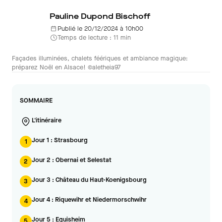
Pauline Dupond Bischoff
Publié le 20/12/2024 à 10h00
Temps de lecture : 11 min
Façades illuminées, chalets féériques et ambiance magique:
préparez Noël en Alsace! ©aletheia97
SOMMAIRE
L'itinéraire
Jour 1 : Strasbourg
1
Jour 2 : Obernai et Selestat
2
Jour 3 : Château du Haut-Koenigsbourg
3
Jour 4 : Riquewihr et Niedermorschwihr
4
Jour 5 : Eguisheim
5