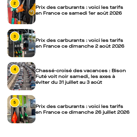
2
Prix des carburants : voici les tarifs
en France ce samedi 1er août 2026
3
Prix des carburants : voici les tarifs
en France ce dimanche 2 août 2026
4
Chassé-croisé des vacances : Bison
Futé voit noir samedi, les axes à
éviter du 31 juillet au 3 août
5
Prix des carburants : voici les tarifs
en France ce dimanche 26 juillet 2026