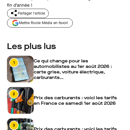
fin d’année !
Partager l'article
Mettre Roole Média en favori
Les plus lus
Ce qui change pour les
1
automobilistes au 1er août 2026 :
carte grise, voiture électrique,
carburants…
2
Prix des carburants : voici les tarifs
en France ce samedi 1er août 2026
3
Prix des carburants : voici les tarifs