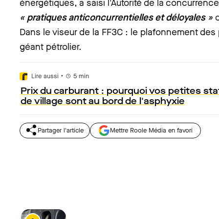
énergétiques, a saisi l'Autorité de la concurren
« pratiques anticoncurrentielles et déloyales »
Dans le viseur de la FF3C : le plafonnement des p
géant pétrolier.
•
Lire aussi
5
min
Prix du carburant : pourquoi vos petites st
de village sont au bord de l'asphyxie
Partager l'article
Mettre Roole Média en favori