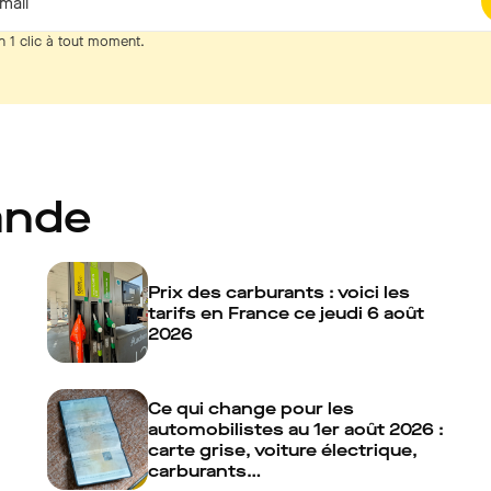
mail
n 1 clic à tout moment.
ande
Prix des carburants : voici les
tarifs en France ce jeudi 6 août
2026
Ce qui change pour les
automobilistes au 1er août 2026 :
carte grise, voiture électrique,
carburants…