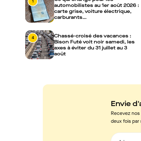
1
automobilistes au 1er août 2026 :
carte grise, voiture électrique,
carburants…
Chassé-croisé des vacances :
4
Bison Futé voit noir samedi, les
axes à éviter du 31 juillet au 3
août
Envie d'a
Recevez nos c
deux fois par 