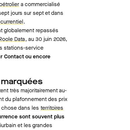
pétrolier
a commercialisé
ept jours sur sept et dans
currentiel
.
ont globalement repassés
Roole Data
, au 30 juin 2026,
s stations-service
ur Contact ou encore
es marquées
tent très majoritairement au-
nt du plafonnement des prix
me chose dans les
territoires
ncurrence sont souvent plus
iurbain et les grandes