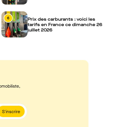
6
Prix des carburants : voici les
tarifs en France ce dimanche 26
juillet 2026
omobiliste,
S'inscrire