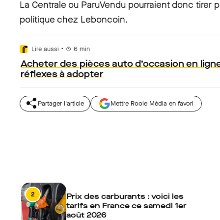
La Centrale ou ParuVendu pourraient donc tirer p
politique chez Leboncoin.
•
Lire aussi
6
min
Acheter des pièces auto d’occasion en ligne
réflexes à adopter
Partager l'article
Mettre Roole Média en favori
2
Prix des carburants : voici les
tarifs en France ce samedi 1er
août 2026