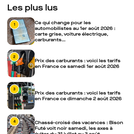
Les plus lus
Ce qui change pour les
1
automobilistes au 1er août 2026 :
carte grise, voiture électrique,
carburants…
2
Prix des carburants : voici les tarifs
en France ce samedi 1er août 2026
3
Prix des carburants : voici les tarifs
en France ce dimanche 2 août 2026
4
Chassé-croisé des vacances : Bison
Futé voit noir samedi, les axes à
éviter du 31 juillet au 3 août