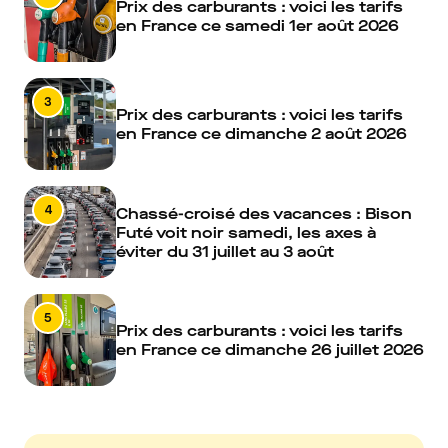
Prix des carburants : voici les tarifs
en France ce samedi 1er août 2026
3
Prix des carburants : voici les tarifs
en France ce dimanche 2 août 2026
4
Chassé-croisé des vacances : Bison
Futé voit noir samedi, les axes à
éviter du 31 juillet au 3 août
5
Prix des carburants : voici les tarifs
en France ce dimanche 26 juillet 2026