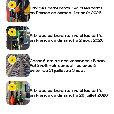
2
Prix des carburants : voici les tarifs
en France ce samedi 1er août 2026
3
Prix des carburants : voici les tarifs
en France ce dimanche 2 août 2026
4
Chassé-croisé des vacances : Bison
Futé voit noir samedi, les axes à
éviter du 31 juillet au 3 août
5
Prix des carburants : voici les tarifs
en France ce dimanche 26 juillet 2026