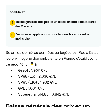
SOMMAIRE
Baisse générale des prix et un diesel encore sous la barre
1
des 2 euros
Des sites et applications pour trouver le carburant le
2
moins cher
Selon
les dernières données partagées par Roole Data
,
les prix moyens des carburants en France s’établissent
1↓
ce jeudi 18 juin
à :
Gasoil : 1,967 €/L
SP98 (E5) : 2,036 €/L
SP95 (E10) : 1,932 €/L
GPL : 1,064 €/L
Supéréthanol-E85 : 0,842 €/L
Baisse générale des prix et un