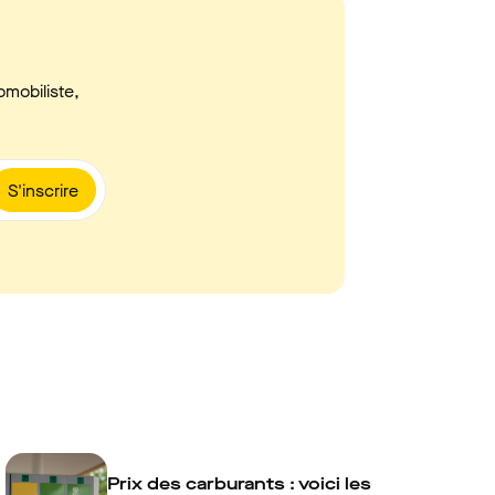
omobiliste,
S'inscrire
Prix des carburants : voici les