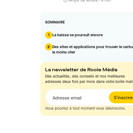
Temps de lecture : 4 min
SOMMAIRE
1
La baisse se poursuit encore
2
Des sites et applications pour trouver le carb
le moins cher
La newsletter de Roole Média
Des actualités, des conseils et nos meilleures
adresses deux fois par mois dans votre boîte mail
S'inscrire
Adresse email
Vous pourrez à tout moment vous désinscrire.