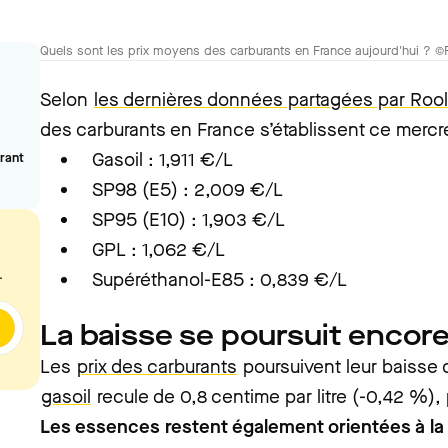
Quels sont les prix moyens des carburants en France aujourd'hui ? ©
Selon
les dernières données partagées par Rool
des carburants en France s’établissent ce mercre
Gasoil : 1,911 €/L
urant
SP98 (E5) : 2,009 €/L
SP95 (E10) : 1,903 €/L
GPL : 1,062 €/L
.
Supéréthanol-E85 : 0,839 €/L
La baisse se poursuit encor
Les
prix des carburants
poursuivent leur baisse 
gasoil
recule de 0,8 centime par litre (-0,42 %), p
Les essences restent également orientées à la