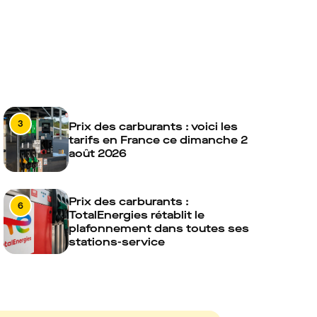
3
Prix des carburants : voici les
tarifs en France ce dimanche 2
août 2026
Prix des carburants :
6
TotalEnergies rétablit le
plafonnement dans toutes ses
stations-service