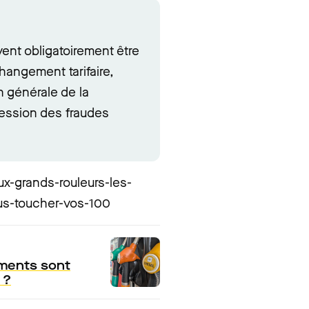
ent obligatoirement être
changement tarifaire,
n générale de la
ession des fraudes
ux-grands-rouleurs-les-
us-toucher-vos-100
ements sont
 ?