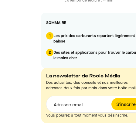
Temps de lecture : 4 min
SOMMAIRE
1
Les prix des carburants repartent légèrement 
baisse
2
Des sites et applications pour trouver le carb
le moins cher
La newsletter de Roole Média
Des actualités, des conseils et nos meilleures
adresses deux fois par mois dans votre boîte mail
S'inscrire
Adresse email
Vous pourrez à tout moment vous désinscrire.