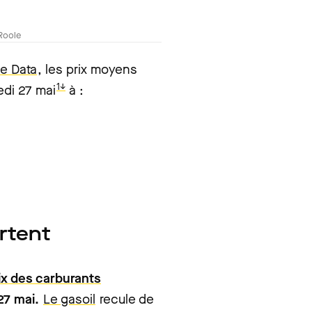
Roole
e Data
, les prix moyens
1↓
edi 27 mai
à :
artent
rix des carburants
27 mai.
Le gasoil
recule de