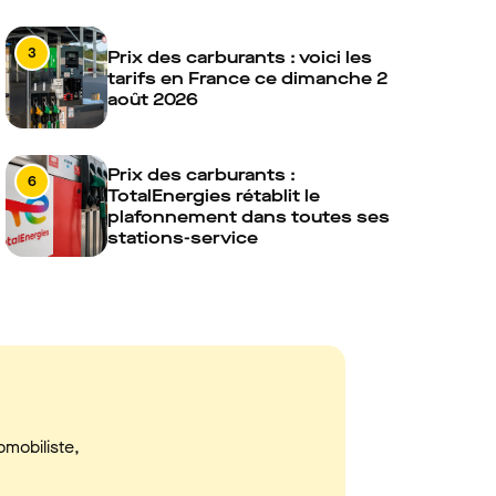
3
Prix des carburants : voici les
tarifs en France ce dimanche 2
août 2026
Prix des carburants :
6
TotalEnergies rétablit le
plafonnement dans toutes ses
stations-service
omobiliste,