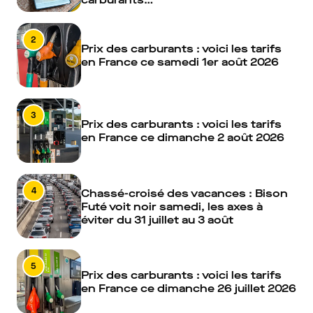
2
Prix des carburants : voici les tarifs
en France ce samedi 1er août 2026
3
Prix des carburants : voici les tarifs
en France ce dimanche 2 août 2026
4
Chassé-croisé des vacances : Bison
Futé voit noir samedi, les axes à
éviter du 31 juillet au 3 août
5
Prix des carburants : voici les tarifs
en France ce dimanche 26 juillet 2026