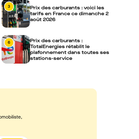
3
Prix des carburants : voici les
tarifs en France ce dimanche 2
août 2026
Prix des carburants :
6
TotalEnergies rétablit le
plafonnement dans toutes ses
stations-service
omobiliste,