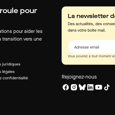
 roule pour
La newsletter 
Des actualités, des consei
dans votre boîte mail.
ions pour aider les
 transition vers une
Adresse email
Vous pourrez à tout moment vo
 juridiques
 légales
Rejoignez-nous
 confidentialité