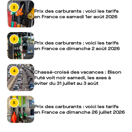
2
Prix des carburants : voici les tarifs
en France ce samedi 1er août 2026
3
Prix des carburants : voici les tarifs
en France ce dimanche 2 août 2026
4
Chassé-croisé des vacances : Bison
Futé voit noir samedi, les axes à
éviter du 31 juillet au 3 août
5
Prix des carburants : voici les tarifs
en France ce dimanche 26 juillet 2026