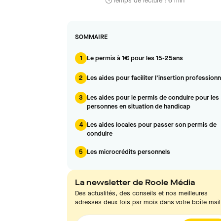
Temps de lecture : 6 min
SOMMAIRE
1
Le permis à 1€ pour les 15-25ans
2
Les aides pour faciliter l’insertion professionn
3
Les aides pour le permis de conduire pour les
personnes en situation de handicap
4
Les aides locales pour passer son permis de
conduire
5
Les microcrédits personnels
La newsletter de Roole Média
Des actualités, des conseils et nos meilleures
adresses deux fois par mois dans votre boîte mail