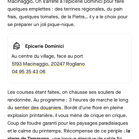
Macinaggio. On s’arrête à l’épicerie Dominici pour faire
quelques emplettes : des terrines régionales, du pain
frais, quelques tomates, de la Pietra… il y a le choix pour
se préparer un joli pique-nique.
Epicerie Dominici
Au centre du village, face au port
5193 Macinaggio, 20247 Rogliano
04 95 35 43 06
Les courses étant faites, on chausse ses souliers de
randonnée. Au programme : 3 heures de marche le long
du
sentier des douaniers
. Bordé d’une flore en pleine
explosion printanière, il vous mène de crique en crique.
Coup de foudre garanti pour les paysages paradisiaques
et le calme du printemps. Récompense de ce périple :
la
plage de Tamarone
, une longue étendue de sable fin