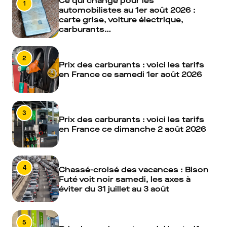
Ce qui change pour les
1
automobilistes au 1er août 2026 :
carte grise, voiture électrique,
carburants…
2
Prix des carburants : voici les tarifs
en France ce samedi 1er août 2026
3
Prix des carburants : voici les tarifs
en France ce dimanche 2 août 2026
4
Chassé-croisé des vacances : Bison
Futé voit noir samedi, les axes à
éviter du 31 juillet au 3 août
5