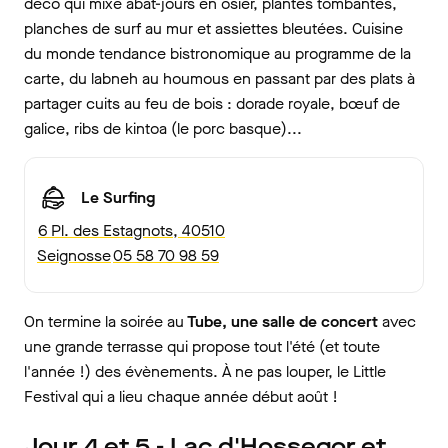
déco qui mixe abat-jours en osier, plantes tombantes,
planches de surf au mur et assiettes bleutées. Cuisine
du monde tendance bistronomique au programme de la
carte, du labneh au houmous en passant par des plats à
partager cuits au feu de bois : dorade royale, bœuf de
galice, ribs de kintoa (le porc basque)...
Le Surfing
6 Pl. des Estagnots, 40510
Seignosse
05 58 70 98 59
On termine la soirée au
Tube, une salle de concert
avec
une grande terrasse qui propose tout l'été (et toute
l'année !) des évènements. À ne pas louper, le Little
Festival qui a lieu chaque année début août !
Jour 4 et 5 - Lac d'Hossegor et