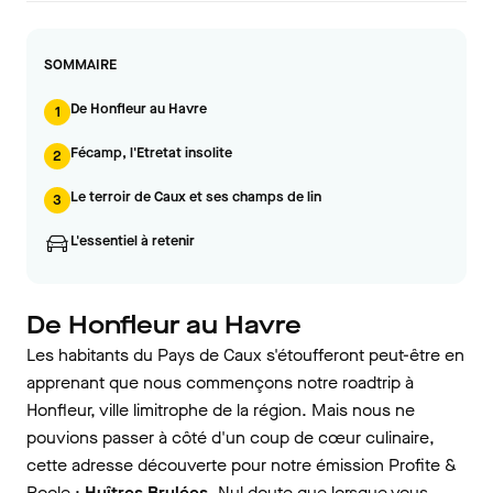
SOMMAIRE
De Honfleur au Havre
1
Fécamp, l'Etretat insolite
2
Le terroir de Caux et ses champs de lin
3
L'essentiel à retenir
De Honfleur au Havre
Les habitants du Pays de Caux s'étoufferont peut-être en
apprenant que nous commençons notre roadtrip à
Honfleur, ville limitrophe de la région. Mais nous ne
pouvions passer à côté d'un coup de cœur culinaire,
cette adresse découverte pour notre émission Profite &
Roole :
Huîtres Brulées
. Nul doute que lorsque vous