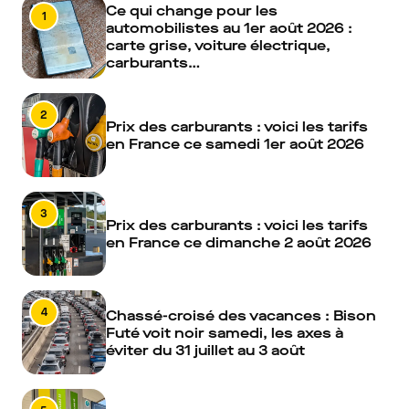
Ce qui change pour les
1
automobilistes au 1er août 2026 :
carte grise, voiture électrique,
carburants…
2
Prix des carburants : voici les tarifs
en France ce samedi 1er août 2026
3
Prix des carburants : voici les tarifs
en France ce dimanche 2 août 2026
4
Chassé-croisé des vacances : Bison
Futé voit noir samedi, les axes à
éviter du 31 juillet au 3 août