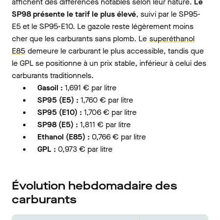
affichent des différences notables selon leur nature.
Le
SP98 présente le tarif le plus élevé
, suivi par le SP95-
E5 et le SP95-E10. Le gazole reste légèrement moins
cher que les carburants sans plomb. Le
superéthanol
E85
demeure le carburant le plus accessible, tandis que
le GPL se positionne à un prix stable, inférieur à celui des
carburants traditionnels.
Gasoil :
1,691 € par litre
SP95 (E5) :
1,760 € par litre
SP95 (E10) :
1,706 € par litre
SP98 (E5) :
1,811 € par litre
Ethanol (E85) :
0,766 € par litre
GPL :
0,973 € par litre
Évolution hebdomadaire des
carburants