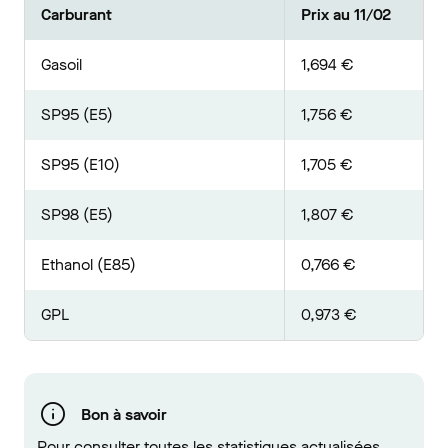
Carburant
Prix au 11/02
Gasoil
1,694 €
SP95 (E5)
1,756 €
SP95 (E10)
1,705 €
SP98 (E5)
1,807 €
Ethanol (E85)
0,766 €
GPL
0,973 €
Bon à savoir
Pour consulter toutes les statistiques actualisées,