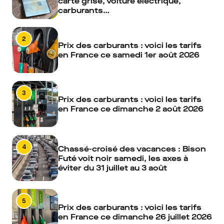
carte grise, voiture électrique,
carburants…
2
Prix des carburants : voici les tarifs
en France ce samedi 1er août 2026
3
Prix des carburants : voici les tarifs
en France ce dimanche 2 août 2026
4
Chassé-croisé des vacances : Bison
Futé voit noir samedi, les axes à
éviter du 31 juillet au 3 août
5
Prix des carburants : voici les tarifs
en France ce dimanche 26 juillet 2026