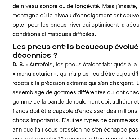
de niveau sonore ou de longévité. Mais j’insiste
montagne où le niveau d’enneigement est souvent
opter pour les pneus hiver qui optimisent la sécur
conditions climatiques difficiles.
Les pneus ont-ils beaucoup évolué
décennies ?
D. S. :
Autrefois, les pneus étaient fabriqués à la 
« manufacturier », qui n’a plus lieu d’être aujour
robots à la précision extrême qui s’en chargent. 
assemblage de gommes différentes qui ont chacu
gomme de la bande de roulement doit adhérer et r
flancs doit être capable d’encaisser des million
chocs importants. D’autres types de gomme assu
afin que l’air sous pression ne s’en échappe p
peuvent compter 13 gommes différentes et plus