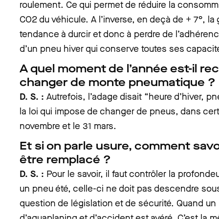
roulement. Ce qui permet de réduire la consomma
CO2 du véhicule. A l’inverse, en deçà de + 7°, l
tendance à durcir et donc à perdre de l’adhérenc
d’un pneu hiver qui conserve toutes ses capacit
A quel moment de l’année est-il 
changer de monte pneumatique ?
D. S. :
Autrefois, l’adage disait “heure d’hiver, p
la loi qui impose de changer de pneus, dans cert
novembre et le 31 mars.
Et si on parle usure, comment savoi
être remplacé ?
D. S. :
Pour le savoir, il faut contrôler la profond
un pneu été, celle-ci ne doit pas descendre sous
question de législation et de sécurité. Quand un 
d’aquaplaning et d’accident est avéré. C’est la