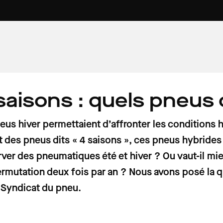
saisons : quels pneus 
7 min
5 min
6 min
AU VOLANT
VOITURE PROPRE
PATRIMOINE
omobilistes
mpact aura la
ures
Prix des carburants : voici les tarifs
Rouler au Superéthanol-E85 :
Du « Paradis » à « l'enfer des enfers
se, voiture
 1er août sur
 week-end du
France ce samedi 1er août 2026
avantages et inconvénients
l'étonnant vocabulaire des gardie
neus hiver permettaient d’affronter les conditions 
de la Route des Phares dans le
 des pneus dits « 4 saisons », ces pneus hybrides
Finistère
rver des pneumatiques été et hiver ? Ou vaut-il mi
rmutation deux fois par an ? Nous avons posé la qu
 Syndicat du pneu.