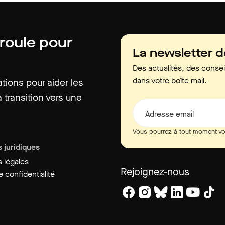
 roule pour
La newsletter 
Des actualités, des consei
dans votre boîte mail.
ions pour aider les
 transition vers une
Adresse email
Vous pourrez à tout moment vo
 juridiques
 légales
Rejoignez-nous
 confidentialité