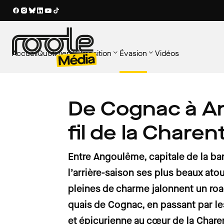
Accueil
Quotidien
Transition
Évasion
Vidéos
SOUS-RUBRIQUES
SOUS-RUBRIQUES
SOUS-RUBRIQUES
LES PLUS LUS
LES PLUS LUS
LES PLUS LUS
Tout voir
Tout voir
Tout voir
De Cognac à An
AU VOLANT
VOITURE PROPRE
PATRIMOINE
Ce qui change pour les aut
Voitures électriques : une
Rassemblements de voit
Au volant
Nouveaux usages
Patrimoine
au 1er août 2026 : carte gri
insoupçonnée près des b
anciennes : l'agenda du
fil de la Charen
électrique, carburants…
recharge rapide
1er et 2 août en France
Entretien
Territoires
Voyager en France
Entre Angoulême, capitale de la ba
Équipement
Voiture propre
l’arrière-saison ses plus beaux at
Réglementation
pleines de charme jalonnent un road
quais de Cognac, en passant par le
et épicurienne au cœur de la Chare