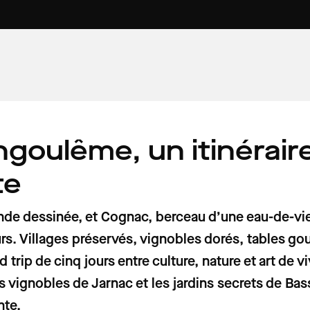
goulême, un itinéraire
7 min
4 min
6 min
AU VOLANT
VOITURE PROPRE
PATRIMOINE
omobilistes
 pollution
ures
Prix des carburants : voici les tarifs
Rouler au Superéthanol-E85 :
Du « Paradis » à « l'enfer des enfers
se, voiture
ornes de
 week-end du
France ce samedi 1er août 2026
avantages et inconvénients
l'étonnant vocabulaire des gardie
te
de la Route des Phares dans le
Finistère
nde dessinée, et Cognac, berceau d’une eau-de-vie 
ours. Villages préservés, vignobles dorés, tables 
 trip de cinq jours entre culture, nature et art de
s vignobles de Jarnac et les jardins secrets de B
nte.