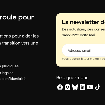
 roule pour
La newsletter 
Des actualités, des consei
dans votre boîte mail.
ions pour aider les
 transition vers une
Adresse email
Vous pourrez à tout moment vo
 juridiques
 légales
Rejoignez-nous
 confidentialité