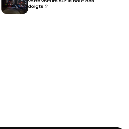
votre voiture sur le bout des
doigts ?