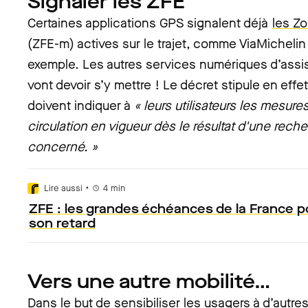
Signaler les ZFE
Certaines applications GPS signalent déjà
les Z
(ZFE-m) actives sur le trajet, comme ViaMicheli
exemple. Les autres services numériques d’ass
vont devoir s’y mettre ! Le décret stipule en effe
doivent indiquer à
« leurs utilisateurs les mesure
circulation en vigueur dès le résultat d'une recher
concerné. »
•
Lire aussi
4
min
ZFE : les grandes échéances de la France p
son retard
Vers une autre mobilité…
Dans le but de sensibiliser les usagers à d’autr