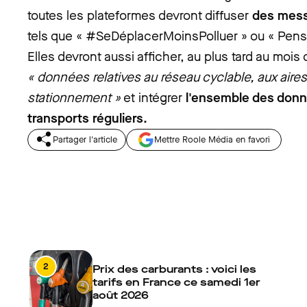
toutes les plateformes devront diffuser
des mess
tels que « #SeDéplacerMoinsPolluer » ou « Pense
Elles devront aussi afficher, au plus tard au moi
« données relatives au réseau cyclable, aux aires
stationnement »
et intégrer
l'ensemble des donn
transports réguliers.
Partager l'article
Mettre Roole Média en favori
2
Prix des carburants : voici les
tarifs en France ce samedi 1er
août 2026