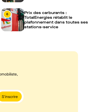
Prix des carburants :
6
TotalEnergies rétablit le
plafonnement dans toutes ses
stations-service
omobiliste,
S'inscrire