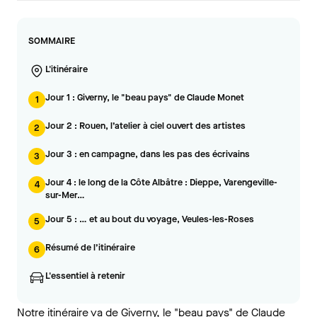
SOMMAIRE
L'itinéraire
Jour 1 : Giverny, le "beau pays" de Claude Monet
1
Jour 2 : Rouen, l’atelier à ciel ouvert des artistes
2
Jour 3 : en campagne, dans les pas des écrivains
3
Jour 4 : le long de la Côte Albâtre : Dieppe, Varengeville-
4
sur-Mer…
Jour 5 : … et au bout du voyage, Veules-les-Roses
5
Résumé de l’itinéraire
6
L'essentiel à retenir
Notre itinéraire va de Giverny, le "beau pays" de Claude