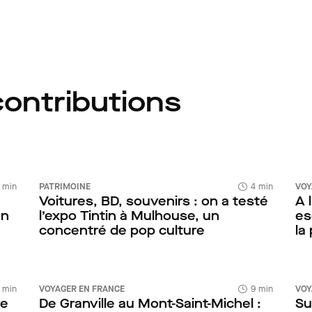
contributions
1 min
PATRIMOINE
4 min
VOY
Voitures, BD, souvenirs : on a testé
A 
on
l’expo Tintin à Mulhouse, un
es
concentré de pop culture
la
 min
VOYAGER EN FRANCE
9 min
VOY
re
De Granville au Mont-Saint-Michel :
Su