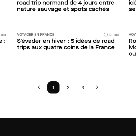
road trip normand de 4 jours entre
id
nature sauvage et spots cachés
se
 min
VOYAGER EN FRANCE
5 min
VOY
 :
S’évader en hiver : 5 idées de road
Ro
trips aux quatre coins de la France
Mo
ou
1
2
3