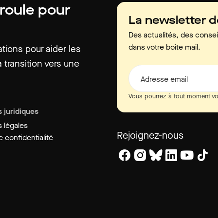
 roule pour
La newsletter 
Des actualités, des consei
dans votre boîte mail.
ions pour aider les
 transition vers une
Adresse email
Vous pourrez à tout moment vo
 juridiques
 légales
Rejoignez-nous
 confidentialité