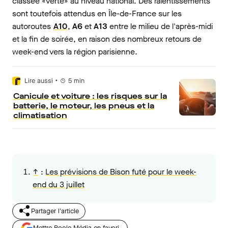
classée «verte» au niveau national. Des ralentissements
sont toutefois attendus en Île-de-France sur les
autoroutes
A10
,
A6
et
A13
entre le milieu de l'après-midi
et la fin de soirée, en raison des nombreux retours de
week-end vers la région parisienne.
•
Lire aussi
5
min
Canicule et voiture : les risques sur la
batterie, le moteur, les pneus et la
climatisation
↑
:
Les prévisions de Bison futé pour le week-
end du 3 juillet
Partager l'article
Mettre Roole Média en favori