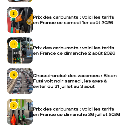
2
Prix des carburants : voici les tarifs
en France ce samedi 1er août 2026
3
Prix des carburants : voici les tarifs
en France ce dimanche 2 août 2026
4
Chassé-croisé des vacances : Bison
Futé voit noir samedi, les axes à
éviter du 31 juillet au 3 août
5
Prix des carburants : voici les tarifs
en France ce dimanche 26 juillet 2026