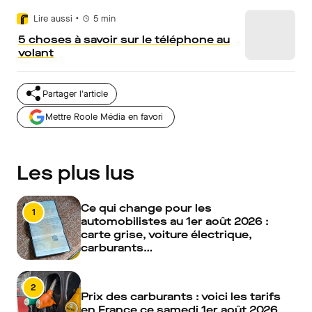
•
Lire aussi
5
min
5 choses à savoir sur le téléphone au
volant
Partager l'article
Mettre Roole Média en favori
Les plus lus
Ce qui change pour les
1
automobilistes au 1er août 2026 :
carte grise, voiture électrique,
carburants…
2
Prix des carburants : voici les tarifs
en France ce samedi 1er août 2026