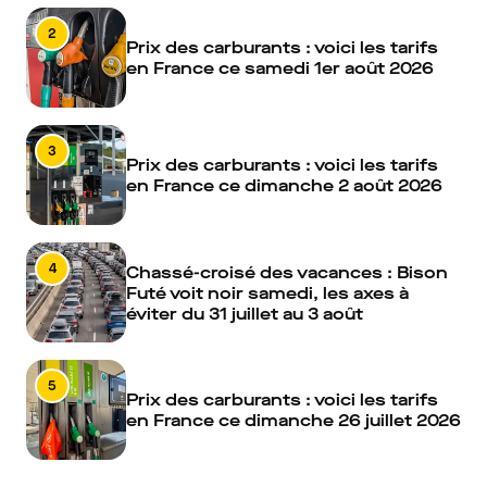
2
Prix des carburants : voici les tarifs
en France ce samedi 1er août 2026
3
Prix des carburants : voici les tarifs
en France ce dimanche 2 août 2026
4
Chassé-croisé des vacances : Bison
Futé voit noir samedi, les axes à
éviter du 31 juillet au 3 août
5
Prix des carburants : voici les tarifs
en France ce dimanche 26 juillet 2026