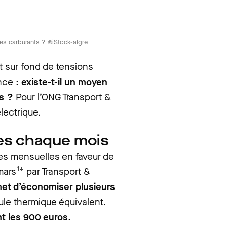
x des carburants ? ©iStock-algre
t sur fond de tensions
nce :
existe-t-il un moyen
s
?
Pour l’ONG Transport &
lectrique.
es chaque mois
s mensuelles en faveur de
1↓
mars
par Transport &
rmet d’économiser plusieurs
ule thermique équivalent.
t les 900 euros
.