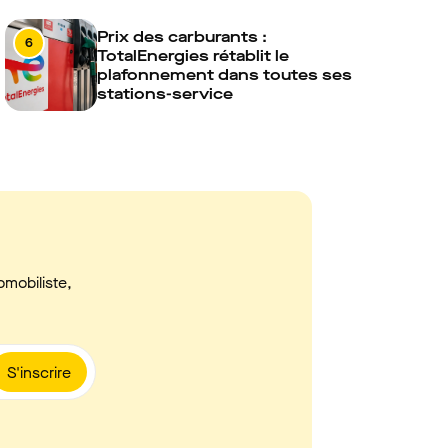
Prix des carburants :
6
TotalEnergies rétablit le
plafonnement dans toutes ses
stations-service
omobiliste,
S'inscrire