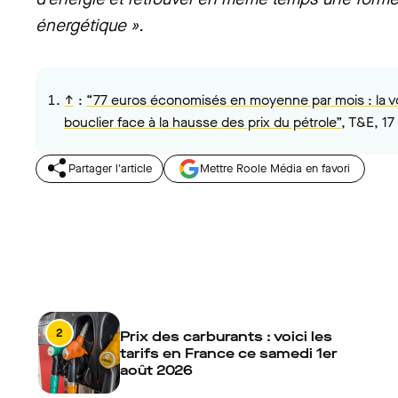
énergétique ».
↑
:
“77 euros économisés en moyenne par mois : la vo
bouclier face à la hausse des prix du pétrole”
, T&E, 1
Partager l'article
Mettre Roole Média en favori
2
Prix des carburants : voici les
tarifs en France ce samedi 1er
août 2026