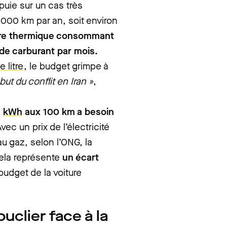
puie sur un cas très
2 000 km par an, soit environ
ure thermique consommant
 de carburant par mois.
 litre
, le budget grimpe à
ut du conflit en Iran »
,
0
kWh
aux 100 km a besoin
Avec un prix de l’électricité
u gaz, selon l’ONG, la
Cela représente
un écart
 budget de la voiture
ouclier face à la