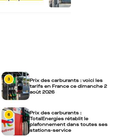
3
Prix des carburants : voici les
tarifs en France ce dimanche 2
août 2026
Prix des carburants :
6
TotalEnergies rétablit le
plafonnement dans toutes ses
stations-service