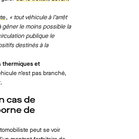
ute
,
« tout véhicule à l’arrêt
 gêner le moins possible la
irculation publique le
itifs destinés à la
.
s thermiques et
véhicule n’est pas branché,
.
n cas de
borne de
tomobiliste peut se voir