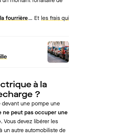
’un montant forfaitaire de
la fourrière
… Et
les frais qui
lle
ctrique à la
echarge ?
ire devant une pompe une
ue ne peut pas occuper une
e
. Vous devez libérer les
à un autre automobiliste de