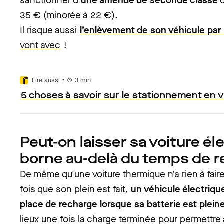
sanctionner d’
une amende de seconde classe
d
35 € (minorée à 22 €).
Il risque aussi
l’enlèvement de son véhicule par 
vont avec
!
•
Lire aussi
3
min
5 choses à savoir sur le stationnement en vi
Peut-on laisser sa voiture éle
borne au-delà du temps de r
De même qu'une voiture thermique n’a rien à fa
fois que son plein est fait,
un véhicule électriq
place de recharge lorsque sa batterie est plein
lieux une fois la charge terminée pour permettre 