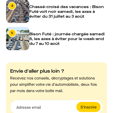
4
Chassé-croisé des vacances : Bison
Futé voit noir samedi, les axes à
éviter du 31 juillet au 3 août
5
Bison Futé : journée chargée samedi
8, les axes à éviter pour le week-end
du 7 au 10 août
Envie d'aller plus loin ?
Recevez nos conseils, décryptages et solutions
pour simplifier votre vie d'automobiliste, deux fois
par mois dans votre boîte mail.
S'inscrire
Adresse email