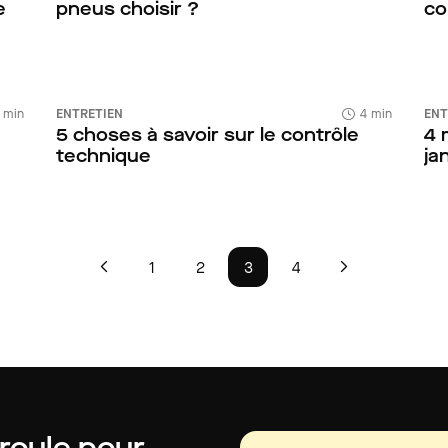
e
pneus choisir ?
co
 min
ENTRETIEN
4 min
ENT
5 choses à savoir sur le contrôle
4 
technique
ja
1
2
3
4
 roule pour