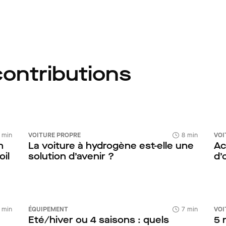
contributions
 min
VOITURE PROPRE
8 min
VOI
n
La voiture à hydrogène est-elle une
Ac
il
solution d’avenir ?
d’
 min
ÉQUIPEMENT
7 min
VOI
Eté/hiver ou 4 saisons : quels
5 