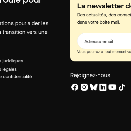
La newsletter 
Des actualités, des consei
dans votre boîte mail.
ions pour aider les
 transition vers une
Adresse email
Vous pourrez à tout moment vo
 juridiques
 légales
Rejoignez-nous
 confidentialité