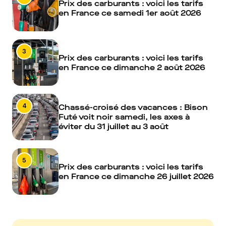
Prix des carburants : voici les tarifs
en France ce samedi 1er août 2026
3
Prix des carburants : voici les tarifs
en France ce dimanche 2 août 2026
4
Chassé-croisé des vacances : Bison
Futé voit noir samedi, les axes à
éviter du 31 juillet au 3 août
5
Prix des carburants : voici les tarifs
en France ce dimanche 26 juillet 2026