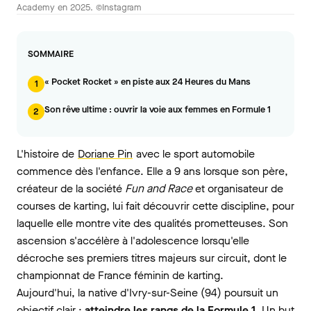
Academy en 2025. ©Instagram
SOMMAIRE
« Pocket Rocket » en piste aux 24 Heures du Mans
1
Son rêve ultime : ouvrir la voie aux femmes en Formule 1
2
L'histoire de
Doriane Pin
avec le sport automobile
commence dès l'enfance. Elle a 9 ans lorsque son père,
créateur de la société
Fun and Race
et organisateur de
courses de karting, lui fait découvrir cette discipline, pour
laquelle elle montre vite des qualités prometteuses. Son
ascension s'accélère à l'adolescence lorsqu'elle
décroche ses premiers titres majeurs sur circuit, dont le
championnat de France féminin de karting.
Aujourd'hui, la native d'Ivry-sur-Seine (94) poursuit un
objectif clair :
atteindre les rangs de la Formule 1
. Un but