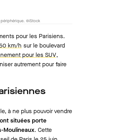
e périphérique. ©iStock
ents pour les Parisiens.
à 50 km/h
sur le boulevard
ionnement pour les SUV
,
niser autrement pour faire
parisiennes
ale, à ne plus pouvoir vendre
sont situées porte
les-Moulineaux
. Cette
seil de Paris le 25 juin