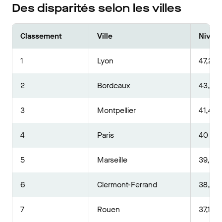
Des disparités selon les villes
Classement
Ville
Niveau
1
Lyon
47,2 
2
Bordeaux
43,5 
3
Montpellier
41,4 
4
Paris
40 %
5
Marseille
39,4 
6
Clermont-Ferrand
38,9 
7
Rouen
37,1 %