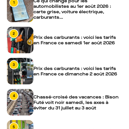
Ce qui change pour les
1
automobilistes au 1er août 2026 :
carte grise, voiture électrique,
carburants…
2
Prix des carburants : voici les tarifs
en France ce samedi 1er août 2026
3
Prix des carburants : voici les tarifs
en France ce dimanche 2 août 2026
4
Chassé-croisé des vacances : Bison
Futé voit noir samedi, les axes à
éviter du 31 juillet au 3 août
5