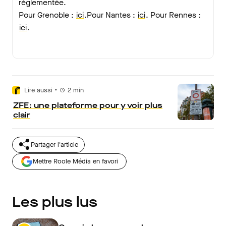
réglementée.
Pour Grenoble :
ici
.Pour Nantes :
ici
. Pour Rennes :
ici
.
•
Lire aussi
2
min
ZFE : une plateforme pour y voir plus
clair
Partager l'article
Mettre Roole Média en favori
Les plus lus