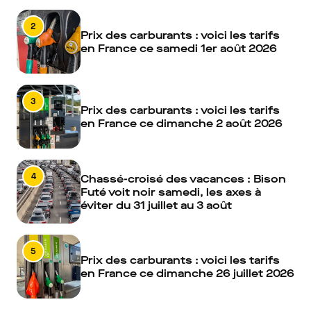
2
Prix des carburants : voici les tarifs
en France ce samedi 1er août 2026
3
Prix des carburants : voici les tarifs
en France ce dimanche 2 août 2026
4
Chassé-croisé des vacances : Bison
Futé voit noir samedi, les axes à
éviter du 31 juillet au 3 août
5
Prix des carburants : voici les tarifs
en France ce dimanche 26 juillet 2026