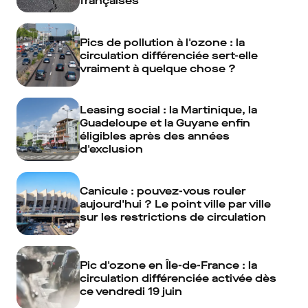
françaises
Pics de pollution à l'ozone : la
circulation différenciée sert-elle
vraiment à quelque chose ?
Leasing social : la Martinique, la
Guadeloupe et la Guyane enfin
éligibles après des années
d'exclusion
Canicule : pouvez-vous rouler
aujourd'hui ? Le point ville par ville
sur les restrictions de circulation
Pic d'ozone en Île-de-France : la
circulation différenciée activée dès
ce vendredi 19 juin