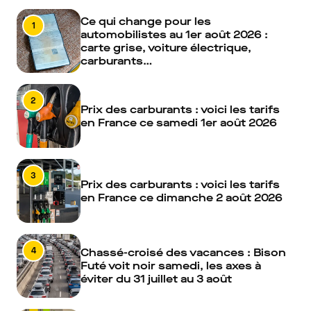
Ce qui change pour les
1
automobilistes au 1er août 2026 :
carte grise, voiture électrique,
carburants…
2
Prix des carburants : voici les tarifs
en France ce samedi 1er août 2026
3
Prix des carburants : voici les tarifs
en France ce dimanche 2 août 2026
4
Chassé-croisé des vacances : Bison
Futé voit noir samedi, les axes à
éviter du 31 juillet au 3 août