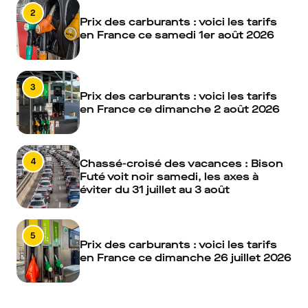
2
Prix des carburants : voici les tarifs
en France ce samedi 1er août 2026
3
Prix des carburants : voici les tarifs
en France ce dimanche 2 août 2026
4
Chassé-croisé des vacances : Bison
Futé voit noir samedi, les axes à
éviter du 31 juillet au 3 août
5
Prix des carburants : voici les tarifs
en France ce dimanche 26 juillet 2026