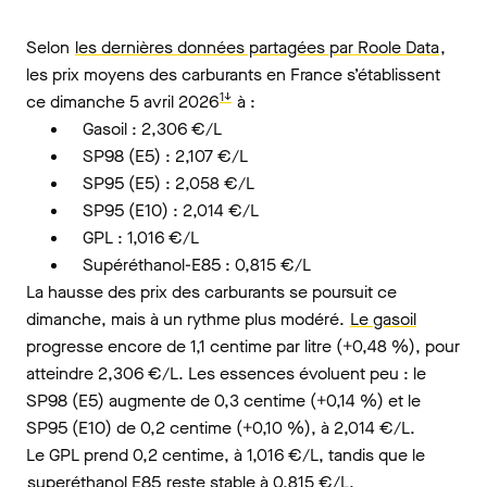
Selon
les dernières données partagées par Roole Data
,
les prix moyens des carburants en France s’établissent
1↓
ce dimanche 5 avril 2026
à :
Gasoil : 2,306 €/L
SP98 (E5) : 2,107 €/L
SP95 (E5) : 2,058 €/L
SP95 (E10) : 2,014 €/L
GPL : 1,016 €/L
Supéréthanol-E85 : 0,815 €/L
La hausse des prix des carburants se poursuit ce
dimanche, mais à un rythme plus modéré.
Le gasoil
progresse encore de 1,1 centime par litre (+0,48 %), pour
atteindre 2,306 €/L. Les essences évoluent peu : le
SP98 (E5) augmente de 0,3 centime (+0,14 %) et le
SP95 (E10) de 0,2 centime (+0,10 %), à 2,014 €/L.
Le GPL prend 0,2 centime, à 1,016 €/L, tandis que le
superéthanol E85
reste stable à 0,815 €/L.