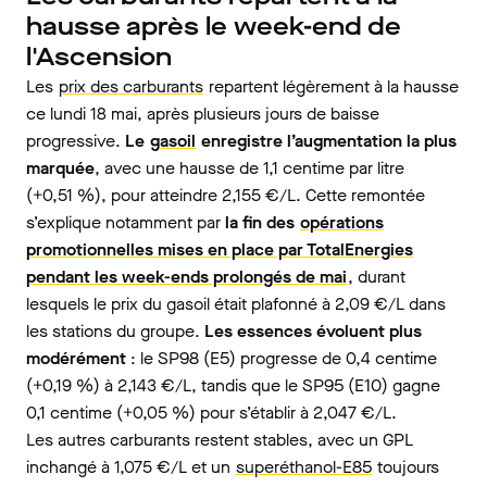
hausse après le week-end de
l'Ascension
Les
prix des carburants
repartent légèrement à la hausse
ce lundi 18 mai, après plusieurs jours de baisse
progressive.
Le
gasoil
enregistre l’augmentation la plus
marquée
, avec une hausse de 1,1 centime par litre
(+0,51 %), pour atteindre 2,155 €/L. Cette remontée
s’explique notamment par
la fin des
opérations
promotionnelles mises en place par TotalEnergies
pendant les week-ends prolongés de mai
, durant
lesquels le prix du gasoil était plafonné à 2,09 €/L dans
les stations du groupe.
Les essences évoluent plus
modérément
: le SP98 (E5) progresse de 0,4 centime
(+0,19 %) à 2,143 €/L, tandis que le SP95 (E10) gagne
0,1 centime (+0,05 %) pour s’établir à 2,047 €/L.
Les autres carburants restent stables, avec un GPL
inchangé à 1,075 €/L et un
superéthanol-E85
toujours