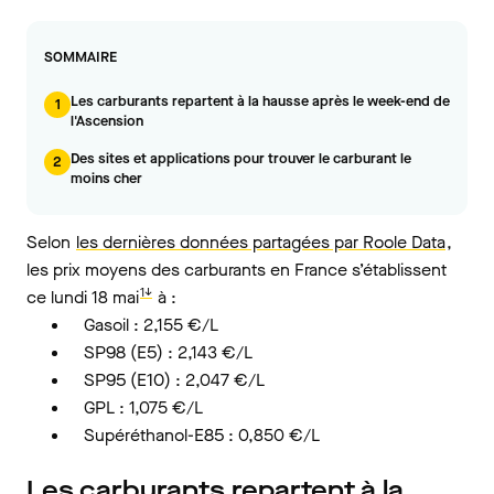
SOMMAIRE
Les carburants repartent à la hausse après le week-end de
1
l'Ascension
Des sites et applications pour trouver le carburant le
2
moins cher
Selon
les dernières données partagées par Roole Data
,
les prix moyens des carburants en France s’établissent
1↓
ce lundi 18 mai
à :
Gasoil : 2,155 €/L
SP98 (E5) : 2,143 €/L
SP95 (E10) : 2,047 €/L
GPL : 1,075 €/L
Supéréthanol-E85 : 0,850 €/L
Les carburants repartent à la