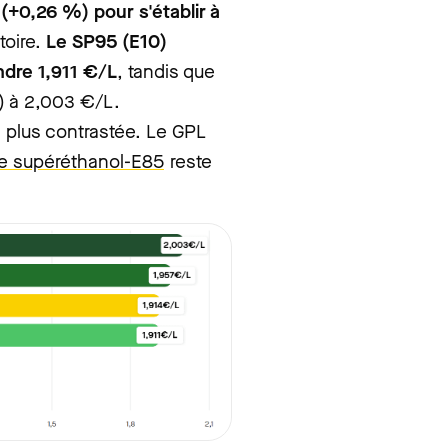
+0,26 %) pour s'établir à
toire.
Le SP95 (E10)
ndre 1,911 €/L
, tandis que
) à 2,003 €/L.
n plus contrastée. Le GPL
le supéréthanol-E85
reste