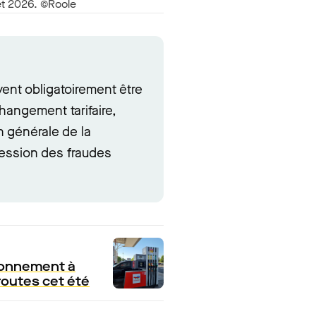
let 2026. ©Roole
ent obligatoirement être
changement tarifaire,
n générale de la
ession des fraudes
afonnement à
oroutes cet été