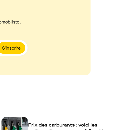
omobiliste,
S'inscrire
Prix des carburants : voici les