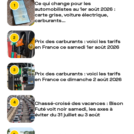
Ce qui change pour les
1
automobilistes au 1er août 2026 :
carte grise, voiture électrique,
carburants…
2
Prix des carburants : voici les tarifs
en France ce samedi 1er août 2026
3
Prix des carburants : voici les tarifs
en France ce dimanche 2 août 2026
4
Chassé-croisé des vacances : Bison
Futé voit noir samedi, les axes à
éviter du 31 juillet au 3 août