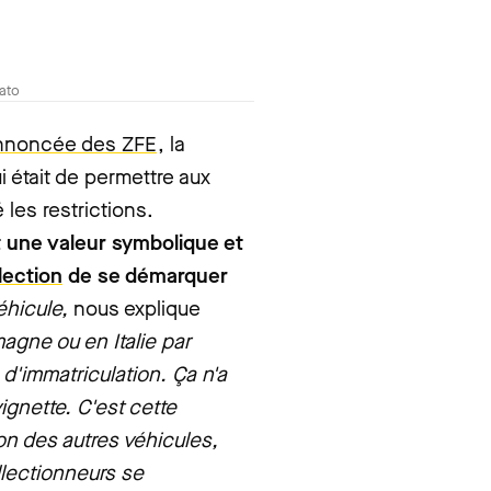
vato
n annoncée des ZFE
, la
ui était de permettre aux
 les restrictions.
t une valeur symbolique et
lection
de se démarquer
véhicule,
nous explique
agne ou en Italie par
 d'immatriculation. Ça n'a
ignette. C'est cette
ion des autres véhicules,
llectionneurs se