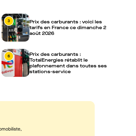
3
Prix des carburants : voici les
tarifs en France ce dimanche 2
août 2026
Prix des carburants :
6
TotalEnergies rétablit le
plafonnement dans toutes ses
stations-service
omobiliste,