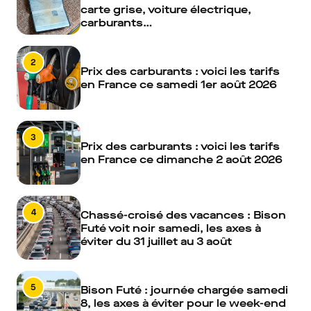
carte grise, voiture électrique,
carburants…
2
Prix des carburants : voici les tarifs
en France ce samedi 1er août 2026
3
Prix des carburants : voici les tarifs
en France ce dimanche 2 août 2026
4
Chassé-croisé des vacances : Bison
Futé voit noir samedi, les axes à
éviter du 31 juillet au 3 août
5
Bison Futé : journée chargée samedi
8, les axes à éviter pour le week-end