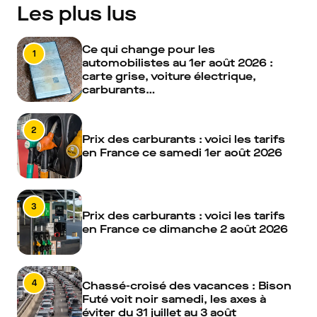
Les plus lus
Ce qui change pour les
1
automobilistes au 1er août 2026 :
carte grise, voiture électrique,
carburants…
2
Prix des carburants : voici les tarifs
en France ce samedi 1er août 2026
3
Prix des carburants : voici les tarifs
en France ce dimanche 2 août 2026
4
Chassé-croisé des vacances : Bison
Futé voit noir samedi, les axes à
éviter du 31 juillet au 3 août