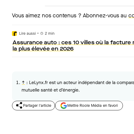
Vous aimez nos contenus ? Abonnez-vous au
co
•
Lire aussi
2
min
Assurance auto : ces 10 villes où la facture
la plus élevée en 2026
↑
:
LeLynx.fr est un acteur indépendant de la compara
mutuelle santé et d’énergie.
Partager l'article
Mettre Roole Média en favori