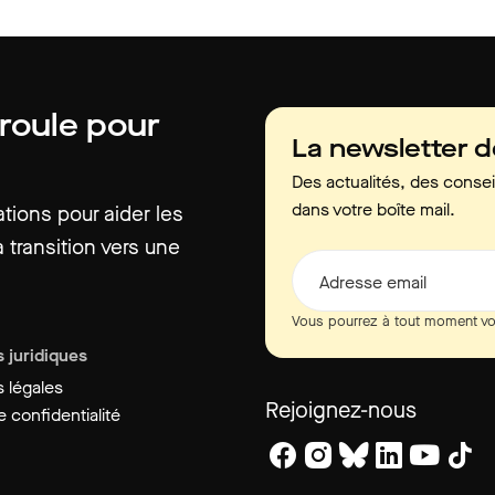
 roule pour
La newsletter 
Des actualités, des consei
dans votre boîte mail.
ions pour aider les
 transition vers une
Adresse email
Vous pourrez à tout moment vo
 juridiques
 légales
Rejoignez-nous
 confidentialité