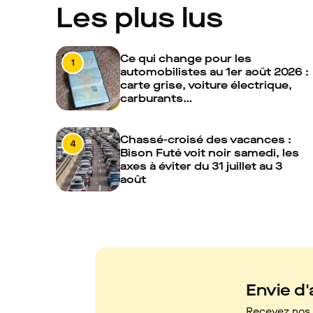
Les plus lus
Ce qui change pour les
1
automobilistes au 1er août 2026 :
carte grise, voiture électrique,
carburants…
Chassé-croisé des vacances :
4
Bison Futé voit noir samedi, les
axes à éviter du 31 juillet au 3
août
Envie d'a
Recevez nos c