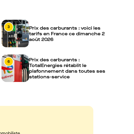
3
Prix des carburants : voici les
tarifs en France ce dimanche 2
août 2026
Prix des carburants :
6
TotalEnergies rétablit le
plafonnement dans toutes ses
stations-service
omobiliste,